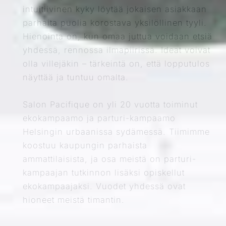
intuitiivinen kyky löytää jokaisen asiakkaan
parhaita puolia korostava yksilöllinen tyyli.
Hienointa on, kun omaa juttua voidaan etsiä
yhdessä, rennossa ilmapiirissä. Ideat voivat
olla villejäkin – tärkeintä on, että lopputulos
näyttää ja tuntuu omalta.
Salon Pacifique on yli 20 vuotta toiminut
ekokampaamo ja parturi-kampaamo
Helsingin urbaanissa sydämessä. Tiimimme
koostuu kaupungin parhaista
ammattilaisista, ja osa meistä on parturi-
kampaajan tutkinnon lisäksi opiskellut
ekokampaajaksi. Vuodet yhdessä ovat
hioneet meistä timantin.