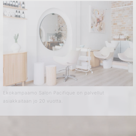
b
a
o
g
o
r
k
a
m
Ekokampaamo Salon Pacifique on palvellut
asiakkaitaan jo 20 vuotta.