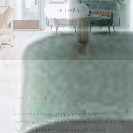
LUE LISÄÄ
Salon Pacifique
Parhaat kampaajat ja parturit ovat
intohimoisia hiusalan ammattilaisia, joilla on
teknisen ja taiteellisen vainun lisäksi