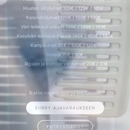
Hiusten värjäykset 109€ / 129€ / 165€
Kasvivärjäykset 120€ / 150€ / 170€
Väri-leikkaus-paketit 136€ / 149€ / 169€
Kasviväri-leikkaus-paketit 146€ / 160€ / 180€
Kampaukset 55€ / 100€ / 120€
Hoidot 70€ / 90€
Ripsien ja kulmien värjäykset 23€ / 33€
Katso vapaat ajat ja tee varaus
SIIRRY AJAVARAUKSEEN
YHTEYSTIEDOT