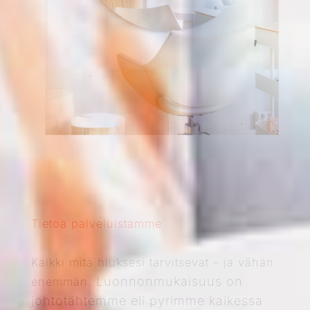
Tietoa palveluistamme
Kaikki mitä hiuksesi tarvitsevat – ja vähän
Luonnonmukaisuus on
enemmän.
johtotähtemme eli pyrimme kaikessa