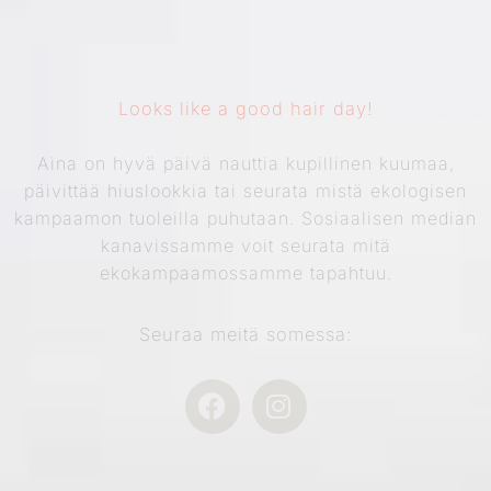
Looks like a good hair day!
Aina on hyvä päivä nauttia kupillinen kuumaa,
päivittää hiuslookkia tai seurata mistä ekologisen
kampaamon tuoleilla puhutaan. Sosiaalisen median
kanavissamme voit seurata mitä
ekokampaamossamme tapahtuu.
Seuraa meitä somessa:
F
I
a
n
c
s
e
t