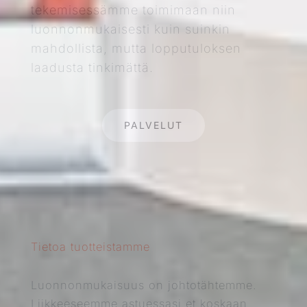
tekemisessämme toimimaan niin
luonnonmukaisesti kuin suinkin
mahdollista, mutta lopputuloksen
laadusta tinkimättä.
PALVELUT
Tietoa tuotteistamme
Luonnonmukaisuus on johtotähtemme.
Liikkeeseemme astuessasi et koskaan