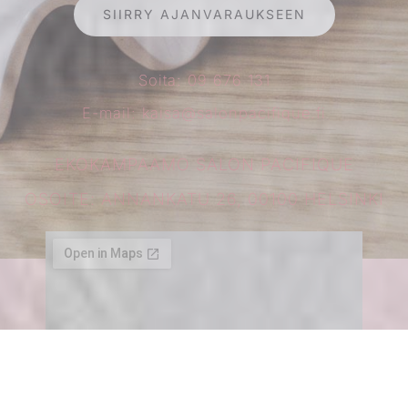
SIIRRY AJANVARAUKSEEN
Soita: 09 676 131
E-mail: kaisa@salonpacifique.fi
EKOKAMPAAMO SALON PACIFIQUE
OSOITE: ANNANKATU 26, 00100 HELSINKI